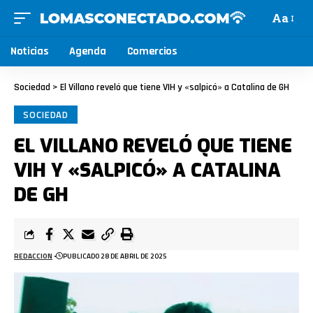
Aa
Noticias
Agenda
Comercios
Sociedad
>
El Villano reveló que tiene VIH y «salpicó» a Catalina de GH
SOCIEDAD
EL VILLANO REVELÓ QUE TIENE
VIH Y «SALPICÓ» A CATALINA
DE GH
REDACCION
PUBLICADO 28 DE ABRIL DE 2025