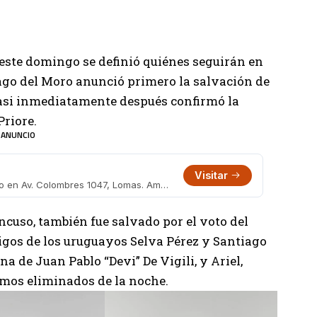
 este domingo se definió quiénes seguirán en
iago del Moro anunció primero la salvación de
casi inmediatamente después confirmó la
Priore.
ANUNCIO
Visitar
Megalocal de hogar, viajes y uso diario en Av. Colombres 1047, Lomas. Amplio surtido e importación directa.
cuso, también fue salvado por el voto del
migos de los uruguayos Selva Pérez y Santiago
na de Juan Pablo “Devi” De Vigili, y Ariel,
imos eliminados de la noche.