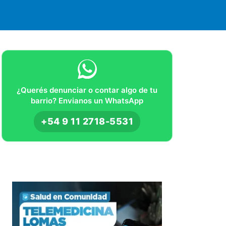
¿Querés denunciar o contar algo de tu
barrio? Envianos un WhatsApp
+54 9 11 2718-5531