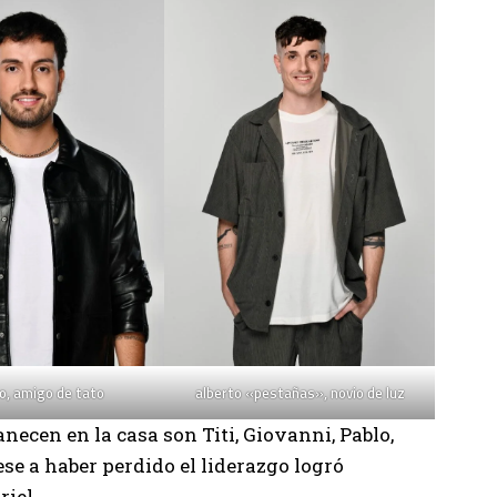
o, amigo de tato
alberto «pestañas», novio de luz
necen en la casa son Titi, Giovanni, Pablo,
ese a haber perdido el liderazgo logró
iel.