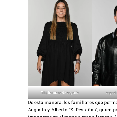
Titi, hermana de eugenia
august
De esta manera, los familiares que perma
Augusto y Alberto “El Pestañas”, quien p
imponerse en el mano a mano frente a Ar