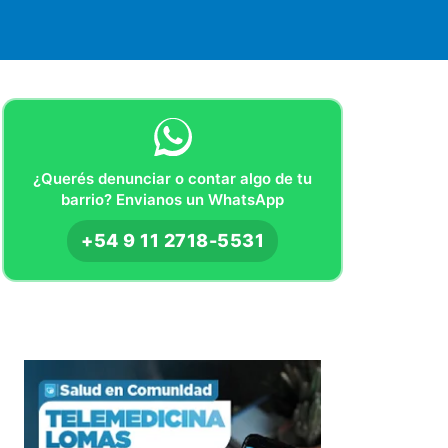
¿Querés denunciar o contar algo de tu
barrio? Envianos un WhatsApp
+54 9 11 2718-5531