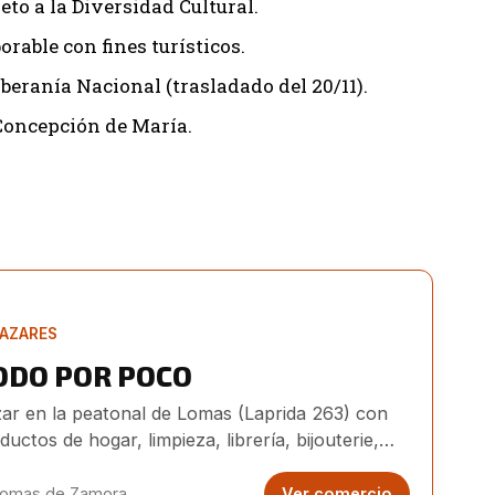
eto a la Diversidad Cultural.
rable con fines turísticos.
beranía Nacional (trasladado del 20/11).
Concepción de María.
AZARES
ODO POR POCO
ar en la peatonal de Lomas (Laprida 263) con
ductos de hogar, limpieza, librería, bijouterie,
uetes y más a precios accesibles.
omas de Zamora
Ver comercio