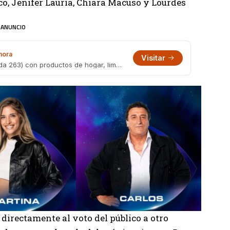
co, Jenifer Lauría, Chiara Macuso y Lourdes
ANUNCIO
mora
Visitar
Bazar en la peatonal de Lomas (Laprida 263) con productos de hogar, limpieza, librería, bijouterie, juguetes y más a precios accesibles.
irectamente al voto del público a otro