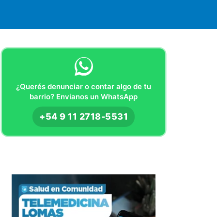
¿Querés denunciar o contar algo de tu
barrio? Envianos un WhatsApp
+54 9 11 2718-5531