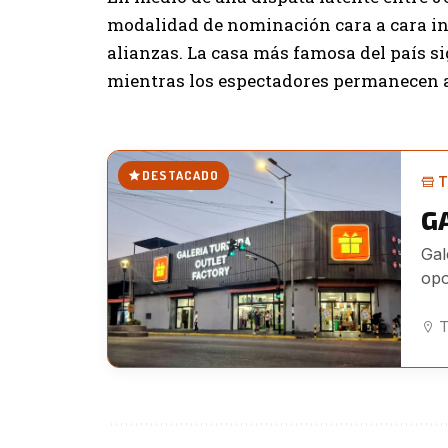
modalidad de nominación cara a cara inc
alianzas. La casa más famosa del país s
mientras los espectadores permanecen a
DESTACADO
T
G
Gal
opo
T