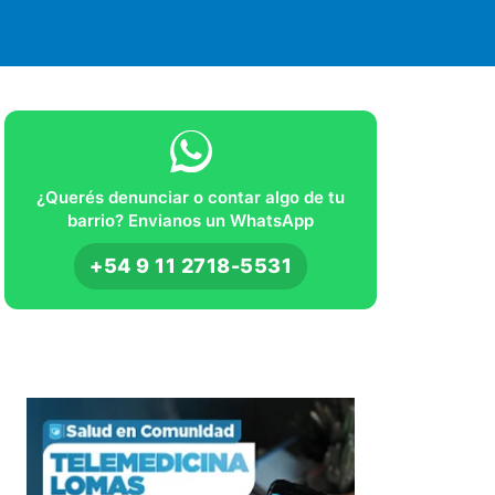
¿Querés denunciar o contar algo de tu
barrio? Envianos un WhatsApp
+54 9 11 2718-5531