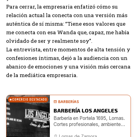
Para cerrar, la empresaria enfatizó cómo su
relación actual la conecta con una versión más
auténtica de sí misma: “Tiene esos valores que
me conecta con esa Wanda que, capaz, me había
olvidado de ser y realmente soy”.
La entrevista, entre momentos de alta tensión y
confesiones íntimas, dejó a la audiencia con un
abanico de emociones y una visión más cercana
de la mediática empresaria.
COMERCIO DESTACADO
BARBERÍAS
BARBERÍA LOS ANGELES
Barbería en Portela 1695, Lomas.
Cortes profesionales, ambiente
moderno y turnos online. También
en Boedo 482.
Lomas de Zamora