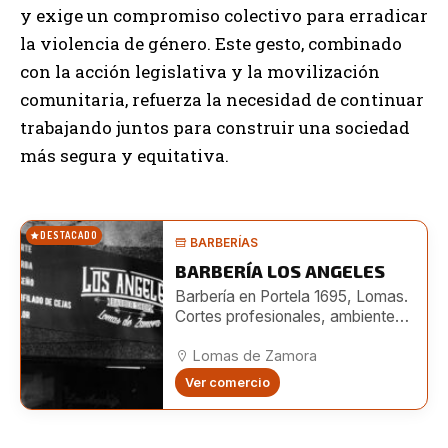
y exige un compromiso colectivo para erradicar
la violencia de género. Este gesto, combinado
con la acción legislativa y la movilización
comunitaria, refuerza la necesidad de continuar
trabajando juntos para construir una sociedad
más segura y equitativa.
DESTACADO
BARBERÍAS
BARBERÍA LOS ANGELES
Barbería en Portela 1695, Lomas.
Cortes profesionales, ambiente
moderno y turnos online. También
en Boedo 482.
Lomas de Zamora
Ver comercio