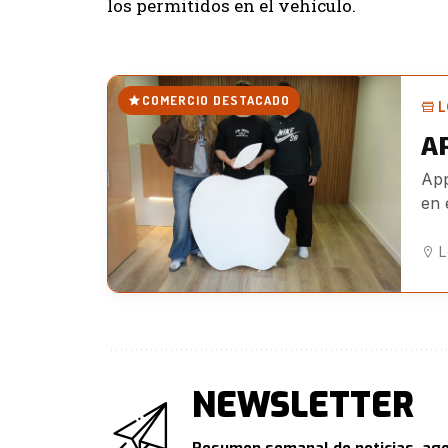
los permitidos en el vehículo.
COMERCIO DESTACADO
L
A
App
en 
L
NEWSLETTER