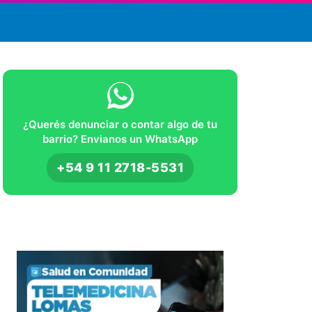
¿Querés denunciar o contar algo de tu
barrio? Envianos un WhatsApp
+54 9 11 2718-5531