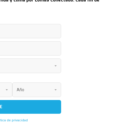
nda y clima por Lomas Conectado. Cada fin de
E
itica de privacidad