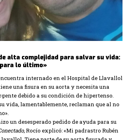
de alta complejidad para salvar su vida:
 para lo último»
 encuentra internado en el Hospital de Llavallol
tiene una fisura en su aorta y necesita una
rgente debido a su condición de hipertenso.
 su vida, lamentablemente, reclaman que al no
mo».
hizo un desesperado pedido de ayuda para su
Conectado
, Rocío explicó: «Mi padrastro Rubén
Llavallol. Tiene parte de su aorta fisurada y