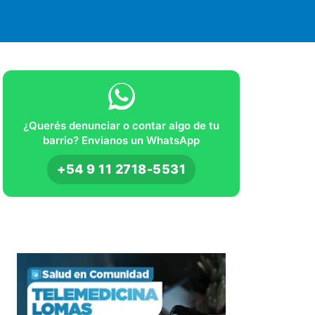
¿Querés denunciar o contar algo de tu
barrio? Envianos un WhatsApp
+54 9 11 2718-5531