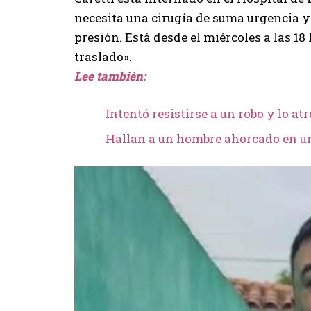
necesita una cirugía de suma urgencia ya
presión. Está desde el miércoles a las 1
traslado».
Lee también:
Intentó resistirse a un robo y lo at
Hallan a un hombre ahorcado en u