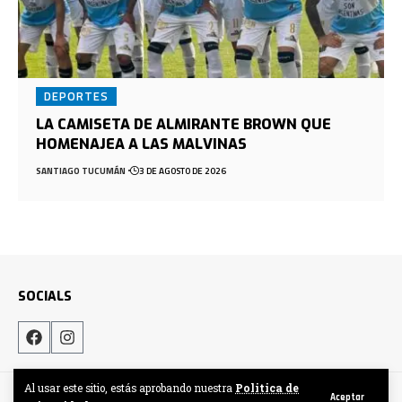
DEPORTES
LA CAMISETA DE ALMIRANTE BROWN QUE
HOMENAJEA A LAS MALVINAS
SANTIAGO TUCUMÁN
3 DE AGOSTO DE 2026
SOCIALS
Al usar este sitio, estás aprobando nuestra
Politica de
Hecho por DigitalCrew
Aceptar