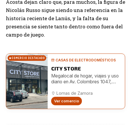
Acosta dejan claro que, para muchos, la figura de
Nicolás Russo sigue siendo una referencia en la
historia reciente de Lanús, y la falta de su
presencia se siente tanto dentro como fuera del
campo de juego.
COMERCIO DESTACADO
CASAS DE ELECTRODOMÉSTICOS
CITY STORE
Megalocal de hogar, viajes y uso
diario en Av. Colombres 1047,
Lomas. Amplio surtido e
importación directa.
Lomas de Zamora
Ver comercio