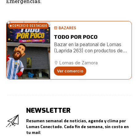
Emergencias.
COMERCIO DESTACADO
BAZARES
TODO POR POCO
Bazar en la peatonal de Lomas
(Laprida 263) con productos de
hogar, limpieza, librería, bijouterie,
juguetes y más a precios
Lomas de Zamora
accesibles.
Ver comercio
NEWSLETTER
Resumen semanal de noticias, agenda y clima por
Lomas Conectado. Cada fin de semana, sin costo en
tu mail