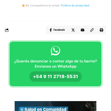
No compartimos tu email.
Politica de privacidad
Facebook
¿Querés denunciar o contar algo de tu barrio?
Envianos un WhatsApp
+54 9 11 2718-5531