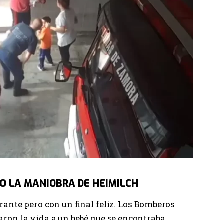
DO LA MANIOBRA DE HEIMILCH
nte pero con un final feliz. Los Bomberos
ron la vida a un bebé que se encontraba