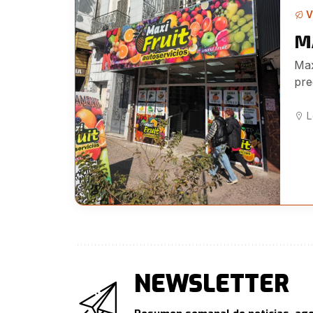
V
M
Max
pre
L
NEWSLETTER