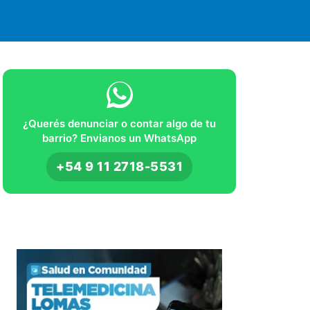
¿Querés denunciar o contar algo de tu
barrio? Envianos un WhatsApp
+54 9 11 2718-5531