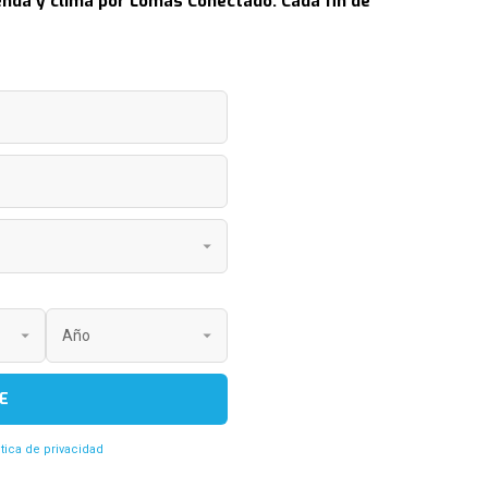
nda y clima por Lomas Conectado. Cada fin de
E
itica de privacidad